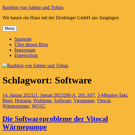
Zum
Baublog von Sabine und Tobias
Inhalt
Wir bauen ein Haus mit der Denkinger GmbH aus Jungingen
springen
Menü
Startseite
Über diesen Blog
Impressum
Datenschutz
Schlagwort:
Software
Veröffentlicht
Schlagwörter
14. Januar 2023
21. Januar 2023
200-A
,
201.A07
,
3-Minuten-Takt
,
am
Bugs
,
Heizung
,
Probleme
,
Software
,
Viessmann
,
Vitocal
,
Wärmepumpe
,
WO1C
Die Softwareprobleme der Vitocal
Wärmepumpe