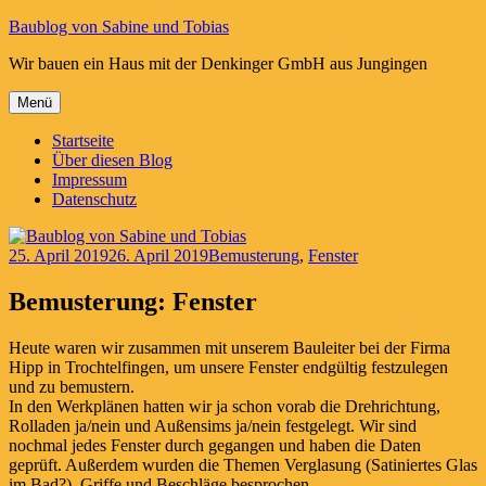
Zum
Baublog von Sabine und Tobias
Inhalt
Wir bauen ein Haus mit der Denkinger GmbH aus Jungingen
springen
Menü
Startseite
Über diesen Blog
Impressum
Datenschutz
Veröffentlicht
Schlagwörter
25. April 2019
26. April 2019
Bemusterung
,
Fenster
am
Bemusterung: Fenster
Heute waren wir zusammen mit unserem Bauleiter bei der Firma
Hipp in Trochtelfingen, um unsere Fenster endgültig festzulegen
und zu bemustern.
In den Werkplänen hatten wir ja schon vorab die Drehrichtung,
Rolladen ja/nein und Außensims ja/nein festgelegt. Wir sind
nochmal jedes Fenster durch gegangen und haben die Daten
geprüft. Außerdem wurden die Themen Verglasung (Satiniertes Glas
im Bad?), Griffe und Beschläge besprochen.